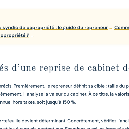
 syndic de copropriété : le guide du repreneur
Comme
copropriété ?
és d’une reprise de cabinet d
récis. Premièrement, le repreneur définit sa cible : taille du 
ement, il analyse la valeur du cabinet. À ce titre, la valoris
 annuel hors taxes, soit jusqu’à 150 %.
ortefeuille devient déterminant. Concrètement, vérifiez l’anc
s et les éventuels contentieux. Examinez aussi les impayés d