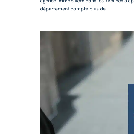
agence immobilière dans les Yvelines s’app
département compte plus de...