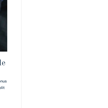
le
enus
lit