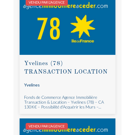
VENDU PAR L'AGENCE
Yvelines (78)
TRANSACTION LOCATION
Yvelines
Fonds de Commerce Agence Immobilière
Transaction & Location – Yvelines (78) – CA
130K€ – Possibilité d'Acquérir les Murs –...
VENDU PAR L'AGENCE