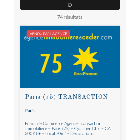
74 résultats
VENDU PAR L'AGENCE
Paris (75) TRANSACTION
Paris
Fonds de Commerce Agence Transaction
Immobilière – Paris (75) – Quartier Chic – CA
300K€+ – Local 70m² – Décoration...