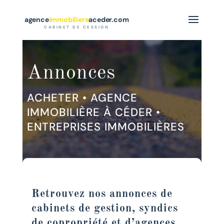
agence
immobiliere
aceder.com
CABINET DE CESSION
Annonces
ACHETER
•
AGENCE
IMMOBILIÈRE À CÉDER
•
ENTREPRISES IMMOBILIÈRES
Retrouvez nos annonces de
cabinets de gestion, syndics
de copropriété et d’agences