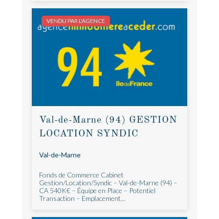
VENDU PAR L'AGENCE
Val-de-Marne (94) GESTION
LOCATION SYNDIC
Val-de-Marne
Fonds de Commerce Cabinet
Gestion/Location/Syndic – Val-de-Marne (94) –
CA 540K€ – Équipe en Place – Potentiel
Transaction – Emplacement...