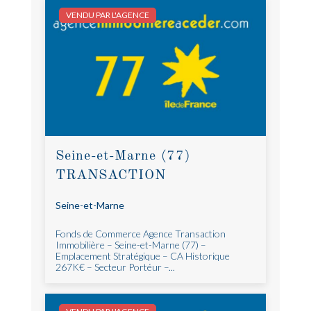
VENDU PAR L'AGENCE
Seine-et-Marne (77)
TRANSACTION
Seine-et-Marne
Fonds de Commerce Agence Transaction
Immobilière – Seine-et-Marne (77) –
Emplacement Stratégique – CA Historique
267K€ – Secteur Portéur –...