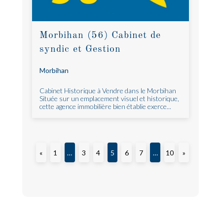
Morbihan (56) Cabinet de
syndic et Gestion
Morbihan
Cabinet Historique à Vendre dans le Morbihan
Située sur un emplacement visuel et historique,
cette agence immobilière bien établie exerce...
«
1
…
3
4
5
6
7
…
10
»