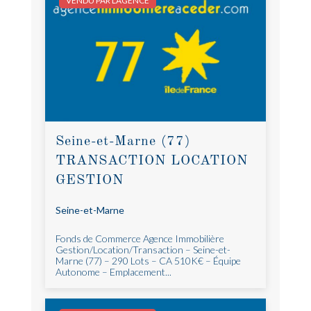
VENDU PAR L'AGENCE
Seine-et-Marne (77)
TRANSACTION LOCATION
GESTION
Seine-et-Marne
Fonds de Commerce Agence Immobilière
Gestion/Location/Transaction – Seine-et-
Marne (77) – 290 Lots – CA 510K€ – Équipe
Autonome – Emplacement...