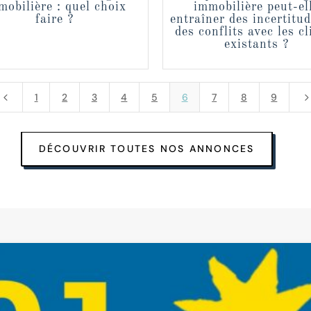
mobilière : quel choix
immobilière peut-el
faire ?
entraîner des incertitu
des conflits avec les cl
existants ?
4
1
2
3
4
5
6
7
8
9
DÉCOUVRIR TOUTES NOS ANNONCES