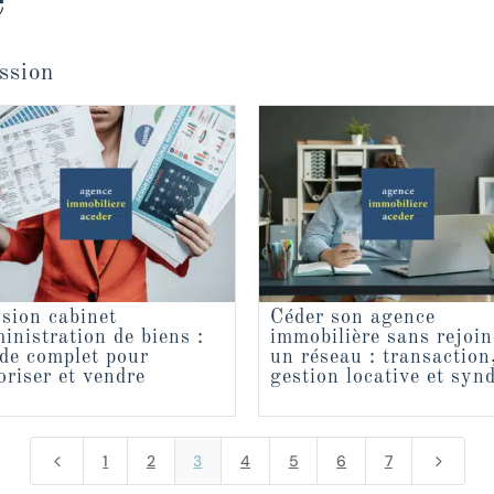
e
ssion
sion cabinet
Céder son agence
inistration de biens :
immobilière sans rejoin
de complet pour
un réseau : transaction
oriser et vendre
gestion locative et syn
4
5
1
2
3
4
5
6
7