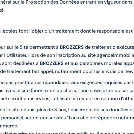
néral sur la Protection des Données entrant en vigueur dans
té.
llectées font l’objet d’un traitement dont le responsable e
ur sur le Site permettent à
BROZZERS
de traiter et d’exécut
 l’Utilisateur lors de son inscription au site agenceimmobil
 sont destinées à
BROZZERS
et aux personnes morales app
 de traitement fait appel, notamment pour les envois de news
ue ces prestataires répondaient aux exigences requises par 
ons avec le site (connexion ou clic sur une newsletter ou sur 
 seront conservées, l’utilisateur restant en relation d’affair
 avec le site depuis plus de 3 ans, l’ensemble de ses données
e personnel seront conservées 11 ans afin de répondre notam
ommerce.
se désinscrire de tout ou partie des mails qu’il reçoit de la