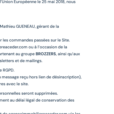
 l’Union Européenne le 25 mai 2018, nous
st Mathieu GUENEAU, gérant de la
er les commandes passées sur le Site.
iereaceder.com ou à l’occasion de la
artenant au groupe
BROZZERS
, ainsi qu’aux
letters et de mailings.
le RGPD.
un message reçu hors lien de désinscription),
es avec le site.
 personnelles seront supprimées.
ment au délai légal de conservation des
 part de agenceimmobiliereaceder.com via les